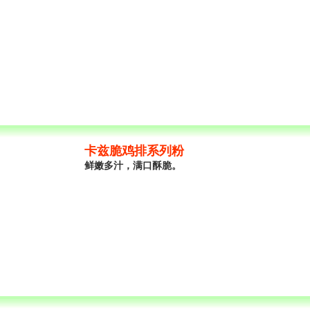
卡兹脆鸡排系列粉
鲜嫩多汁，满口酥脆。